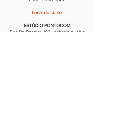
Local do curso
:
ESTÚDIO PONTOCOM
Rua Dr. Bacelar, 183 - sobreloja - Vila
Clementino - São Paulo.