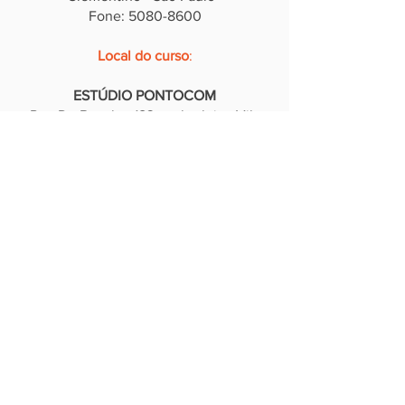
Fone: 5080-8600
Local do curso
:
ESTÚDIO PONTOCOM
Rua Dr. Bacelar, 183 - sobreloja - Vila
Clementino - São Paulo.