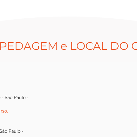
PEDAGEM e LOCAL DO 
FALE CONOSCO
Entre em contato com nossa secretaria
 - São Paulo -
executiva do evento.
rso.
2272-4301
11
99529-8202
11
São Paulo -