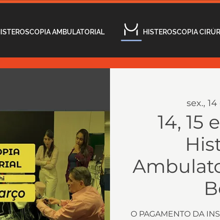
ISTEROSCOPIA AMBULATORIAL
HISTEROSCOPIA CIRÚ
sex., 1
14, 15 
His
Ambulato
B
O PAGAMENTO DA IN