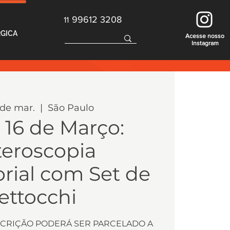
99612 3208
11
RGICA
Acesse nosso
Instagram
4 de mar.
  |  
São Paulo
e 16 de Março:
teroscopia
rial com Set de
ettocchi
SCRIÇÃO PODERÁ SER PARCELADO A