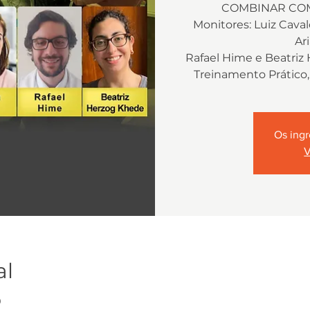
COMBINAR COM
Monitores: Luiz Cava
Ari
Rafael Hime e Beatriz 
Treinamento Prático,
Os ingr
V
al
0