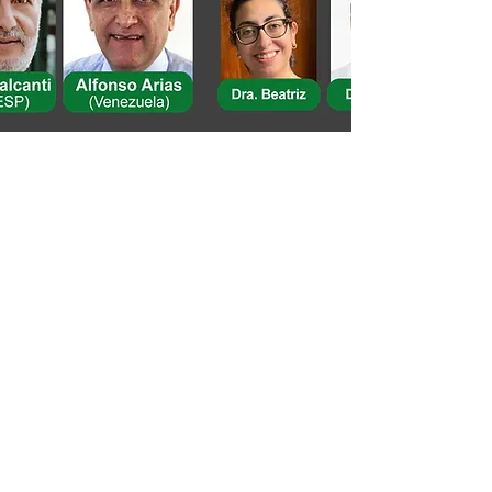
Informações
11 2272-4301
11 99612-3208
secretaria@italobrasil.com.br