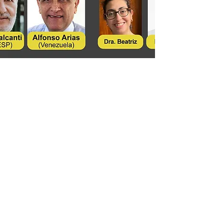
Informações
11 2272-4301
11 99612-3208
secretaria@italobrasil.com.br