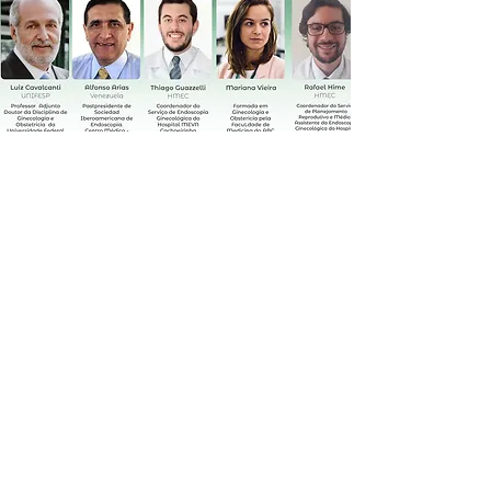
Informações
11 2272-4301
11 99612-3208
secretaria@italobrasil.com.br