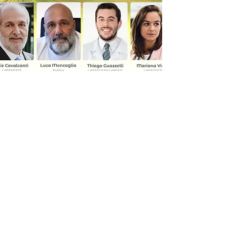
Informações
11 2272-4301
11 99612-3208
secretaria@italobrasil.com.br